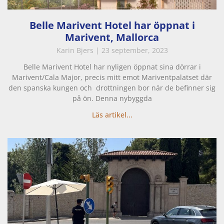
Belle Marivent Hotel har öppnat i
Marivent, Mallorca
Karin Bjers
23 september, 2023
Belle Marivent Hotel har nyligen öppnat sina dörrar i
Marivent/Cala Major, precis mitt emot Mariventpalatset där
den spanska kungen och drottningen bor när de befinner sig
på ön. Denna nybyggda
Läs artikel...