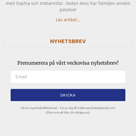
med Sophia och trebarnsfar. Sedan dess har familjen använt
palatset
Läs artikel...
NYHETSBREV
Prenumerera på vårt veckovisa nyhetsbrev!
SKICKA
Får du inget bekräftelsemail – hör av dig till
mallorcanyheter@gmail.com
(Glöm inte att titta i din skräppost).