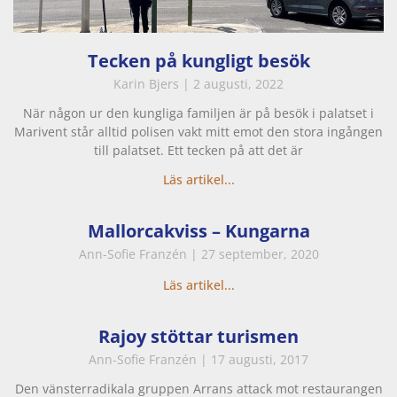
Tecken på kungligt besök
Karin Bjers
2 augusti, 2022
När någon ur den kungliga familjen är på besök i palatset i
Marivent står alltid polisen vakt mitt emot den stora ingången
till palatset. Ett tecken på att det är
Läs artikel...
Mallorcakviss – Kungarna
Ann-Sofie Franzén
27 september, 2020
Läs artikel...
Rajoy stöttar turismen
Ann-Sofie Franzén
17 augusti, 2017
Den vänsterradikala gruppen Arrans attack mot restaurangen