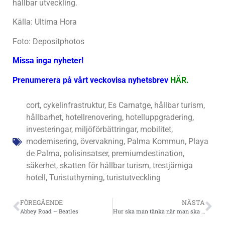
hållbar utveckling.
Källa: Ultima Hora
Foto: Depositphotos
Missa inga nyheter!
Prenumerera på vårt veckovisa nyhetsbrev
HÄR
.
cort
,
cykelinfrastruktur
,
Es Carnatge
,
hållbar turism
,
hållbarhet
,
hotellrenovering
,
hotelluppgradering
,
investeringar
,
miljöförbättringar
,
mobilitet
,
modernisering
,
övervakning
,
Palma Kommun
,
Playa
de Palma
,
polisinsatser
,
premiumdestination
,
säkerhet
,
skatten för hållbar turism
,
trestjärniga
hotell
,
Turistuthyrning
,
turistutveckling
FÖREGÅENDE
NÄSTA
Abbey Road – Beatles
Hur ska man tänka när man ska sälja en bostad? Något speciellt som ni kan tipsa om?