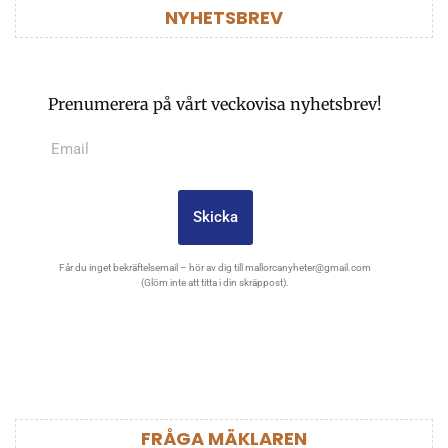
NYHETSBREV
Prenumerera på vårt veckovisa nyhetsbrev!
Skicka
Får du inget bekräftelsemail – hör av dig till
mallorcanyheter@gmail.com
(Glöm inte att titta i din skräppost).
FRÅGA MÄKLAREN