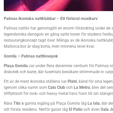
Palmas ikoniska nattklubbar – Ett förlorat musikarv
Palmas nattliv har genomgått en enorm förändring under de s
legendariska dansgolv en gång satte tonen för stadens festku
restaurangkoncept tagit över. Många av de ikoniska nattklu
Mallorca-bor är idag borta, men minnena lever kvar.
Gomila – Palmas nattlivsepok
Plaça Gomila
var under flera decennier centrum för Palmas nö
diskotek och barer, där tusentals besökare strömmade in varje
Ett av de mest ikoniska ställena var
Plató
, känd för sina legen
igenom olika namn som
Cats Club
och
La Metro
, blev det s
tillflyktsort för rock- och heavy metal-fans fram till sin stäng
Nära
Tito`s
gamla ingång på Plaça Gomila låg
La Isla
, där d
sitt första residens. Nerför gatan låg
El Patio
och även
Sala 