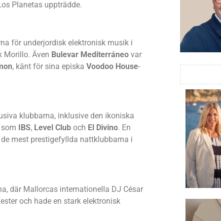
 Los Planetas uppträdde.
rna för underjordisk elektronisk musik i
k Morillo. Även
Bulevar Mediterráneo
var
mon
, känt för sina episka
Voodoo House
-
siva klubbarna, inklusive den ikoniska
n som
IBS
,
Level Club
och
El Divino
. En
v de mest prestigefyllda nattklubbarna i
na, där Mallorcas internationella DJ César
fester och hade en stark elektronisk