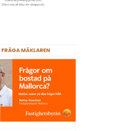
mallorcanyheter@gmail.com
(Glöm inte att titta i din skräppost).
FRÅGA MÄKLAREN