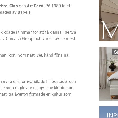
ebro, Clan
och
Art Decó
. På 1980-talet
erades av
Babels
.
olk köade i timmar för att få dansa i de två
 av Cursach Group och var en av de mest
nnan ikon inom nattlivet, känd för sina
 rivna eller omvandlade till bostäder och
r de som upplevde det gyllene klubb-eran
nattliga äventyr formade en kultur som