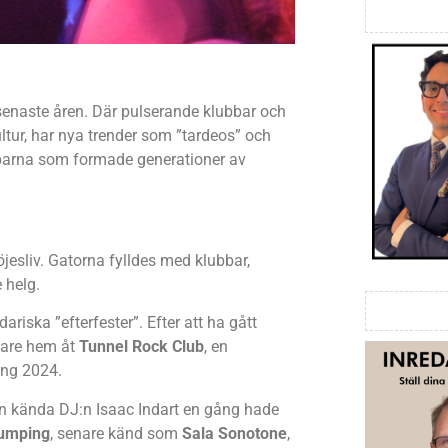
enaste åren. Där pulserande klubbar och
ltur, har nya trender som ”tardeos” och
bbarna som formade generationer av
jesliv. Gatorna fylldes med klubbar,
 helg.
dariska ”efterfester”. Efter att ha gått
enare hem åt
Tunnel Rock Club
, en
ning 2024.
en kända DJ:n Isaac Indart en gång hade
Jumping
, senare känd som
Sala Sonotone
,