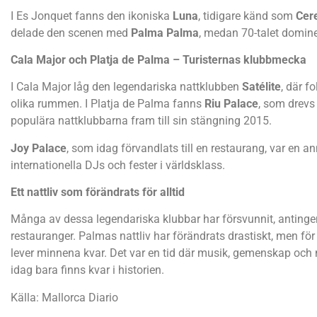
I Es Jonquet fanns den ikoniska
Luna
, tidigare känd som
Cer
delade den scenen med
Palma Palma
, medan 70-talet domin
Cala Major och Platja de Palma – Turisternas klubbmecka
I Cala Major låg den legendariska nattklubben
Satélite
, där f
olika rummen. I Platja de Palma fanns
Riu Palace
, som drevs
populära nattklubbarna fram till sin stängning 2015.
Joy Palace
, som idag förvandlats till en restaurang, var en a
internationella DJs och fester i världsklass.
Ett nattliv som förändrats för alltid
Många av dessa legendariska klubbar har försvunnit, antingen
restauranger. Palmas nattliv har förändrats drastiskt, men fö
lever minnena kvar. Det var en tid där musik, gemenskap och 
idag bara finns kvar i historien.
Källa: Mallorca Diario