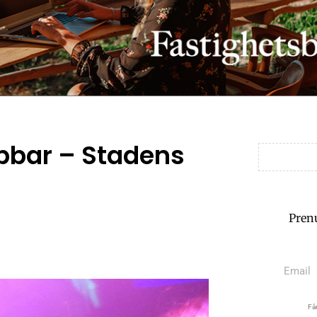
bbar – Stadens
Pren
Får