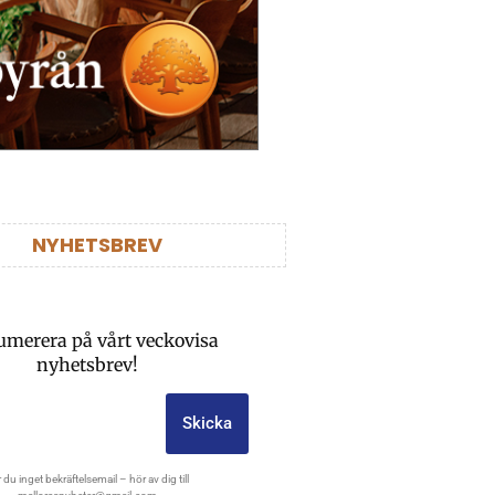
NYHETSBREV
umerera på vårt veckovisa
nyhetsbrev!
Skicka
 du inget bekräftelsemail – hör av dig till