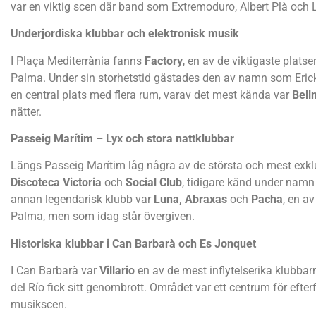
var en viktig scen där band som Extremoduro, Albert Plà och
Underjordiska klubbar och elektronisk musik
I Plaça Mediterrània fanns
Factory
, en av de viktigaste platse
Palma. Under sin storhetstid gästades den av namn som Eric
en central plats med flera rum, varav det mest kända var
Bell
nätter.
Passeig Marítim – Lyx och stora nattklubbar
Längs Passeig Marítim låg några av de största och mest exklu
Discoteca Victoria
och
Social Club
, tidigare känd under nam
annan legendarisk klubb var
Luna,
Abraxas
och
Pacha
, en a
Palma, men som idag står övergiven.
Historiska klubbar i Can Barbarà och Es Jonquet
I Can Barbarà var
Villario
en av de mest inflytelserika klubbar
del Río fick sitt genombrott. Området var ett centrum för efter
musikscen.