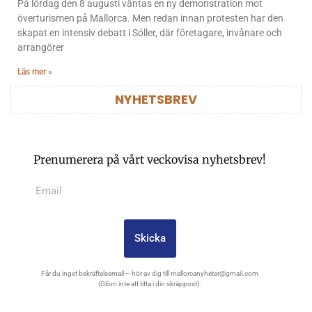
På lördag den 8 augusti väntas en ny demonstration mot
överturismen på Mallorca. Men redan innan protesten har den
skapat en intensiv debatt i Sóller, där företagare, invånare och
arrangörer
Läs mer »
NYHETSBREV
Prenumerera på vårt veckovisa nyhetsbrev!
Skicka
Får du inget bekräftelsemail – hör av dig till
mallorcanyheter@gmail.com
(Glöm inte att titta i din skräppost).