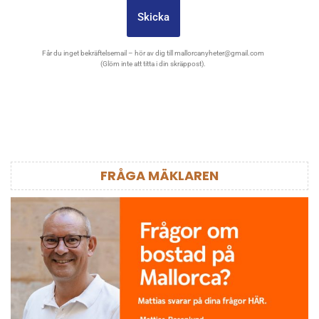
Skicka
Får du inget bekräftelsemail – hör av dig till
mallorcanyheter@gmail.com
(Glöm inte att titta i din skräppost).
FRÅGA MÄKLAREN