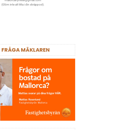
mallorcanyheter@gmail.com
(Glöm inte att titta i din skräppost).
FRÅGA MÄKLAREN