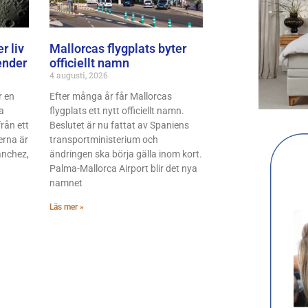
r liv
Mallorcas flygplats byter
ender
officiellt namn
4 augusti, 2026
r en
Efter många år får Mallorcas
a
flygplats ett nytt officiellt namn.
rån ett
Beslutet är nu fattat av Spaniens
erna är
transportministerium och
ánchez,
ändringen ska börja gälla inom kort.
Palma-Mallorca Airport blir det nya
namnet
Läs mer »