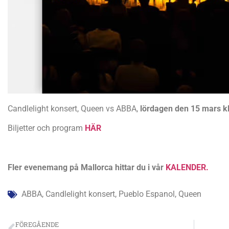
Candlelight konsert, Queen vs ABBA,
lördagen den 15 mars kl
Biljetter och program
HÄR
Fler evenemang på Mallorca hittar du i vår
KALENDER.
ABBA
,
Candlelight konsert
,
Pueblo Espanol
,
Queen
FÖREGÅENDE