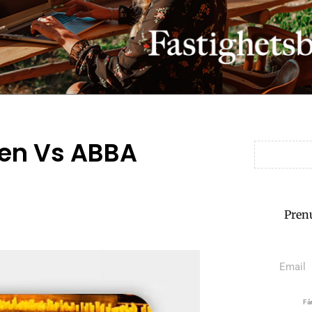
een Vs ABBA
Pren
Får