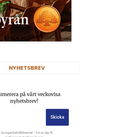
NYHETSBREV
umerera på vårt veckovisa
nyhetsbrev!
Skicka
 du inget bekräftelsemail – hör av dig till