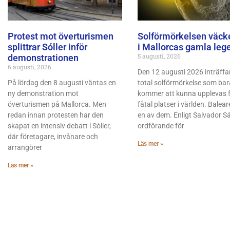
Protest mot överturismen
Solförmörkelsen väcke
splittrar Sóller inför
i Mallorcas gamla leg
5 augusti, 2026
demonstrationen
6 augusti, 2026
Den 12 augusti 2026 inträffa
På lördag den 8 augusti väntas en
total solförmörkelse som bar
ny demonstration mot
kommer att kunna upplevas f
överturismen på Mallorca. Men
fåtal platser i världen. Balear
redan innan protesten har den
en av dem. Enligt Salvador S
skapat en intensiv debatt i Sóller,
ordförande för
där företagare, invånare och
Läs mer »
arrangörer
Läs mer »