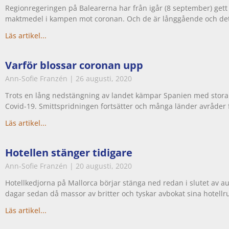
Regionregeringen på Balearerna har från igår (8 september) gett
maktmedel i kampen mot coronan. Och de är långgående och det
Läs artikel...
Varför blossar coronan upp
Ann-Sofie Franzén
26 augusti, 2020
Trots en lång nedstängning av landet kämpar Spanien med stora s
Covid-19. Smittspridningen fortsätter och många länder avråder f
Läs artikel...
Hotellen stänger tidigare
Ann-Sofie Franzén
20 augusti, 2020
Hotellkedjorna på Mallorca börjar stänga ned redan i slutet av a
dagar sedan då massor av britter och tyskar avbokat sina hotellr
Läs artikel...