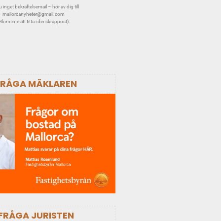
 inget bekräftelsemail – hör av dig till
mallorcanyheter@gmail.com
Glöm inte att titta i din skräppost).
FRÅGA MÄKLAREN
FRÅGA JURISTEN