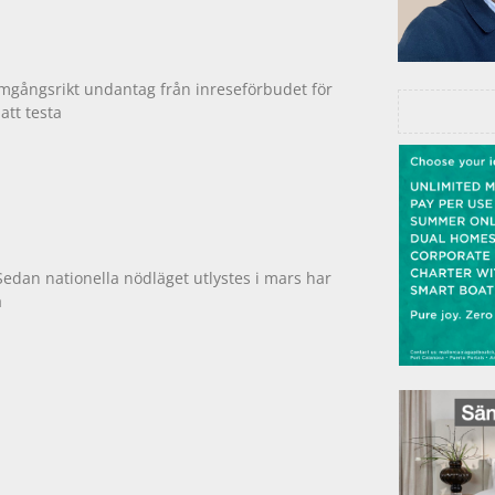
framgångsrikt undantag från inreseförbudet för
att testa
Sedan nationella nödläget utlystes i mars har
a