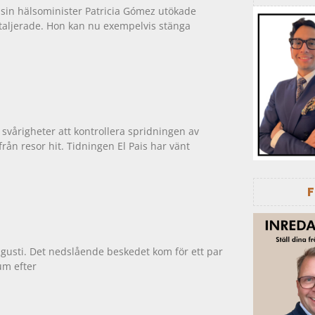
 sin hälsominister Patricia Gómez utökade
aljerade. Hon kan nu exempelvis stänga
vårigheter att kontrollera spridningen av
rån resor hit. Tidningen El Pais har vänt
ugusti. Det nedslående beskedet kom för ett par
um efter