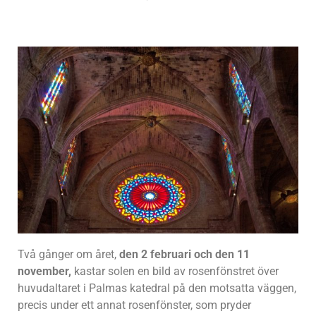
Två gånger om året,
den 2 februari och den 11
november,
kastar solen en bild av rosenfönstret över
huvudaltaret i Palmas katedral på den motsatta väggen,
precis under ett annat rosenfönster, som pryder