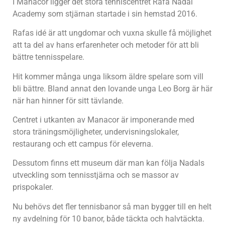
I Manacor ligger det stora tenniscentret Rafa Nadal
Academy som stjärnan startade i sin hemstad 2016.
Rafas idé är att ungdomar och vuxna skulle få möjlighet
att ta del av hans erfarenheter och metoder för att bli
bättre tennisspelare.
Hit kommer många unga liksom äldre spelare som vill
bli bättre. Bland annat den lovande unga Leo Borg är här
när han hinner för sitt tävlande.
Centret i utkanten av Manacor är imponerande med
stora träningsmöjligheter, undervisningslokaler,
restaurang och ett campus för eleverna.
Dessutom finns ett museum där man kan följa Nadals
utveckling som tennisstjärna och se massor av
prispokaler.
Nu behövs det fler tennisbanor så man bygger till en helt
ny avdelning för 10 banor, både täckta och halvtäckta.