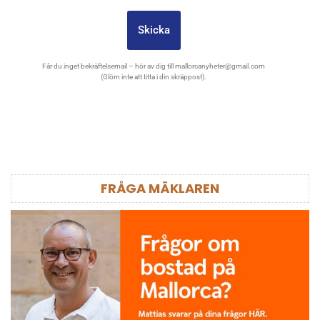
Skicka
Får du inget bekräftelsemail – hör av dig till
mallorcanyheter@gmail.com
(Glöm inte att titta i din skräppost).
FRÅGA MÄKLAREN