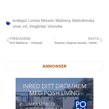
bodegor
,
Linnea Nilsson
,
Mallorca
,
Mallorkinska
viner
,
vin
,
Vingårdar
,
Vinovibe
FÖREGÅENDE
NÄSTA
RCD Mallorca – Villareal
Pianino: Chopins musik i Valldemossa
ANNONSER