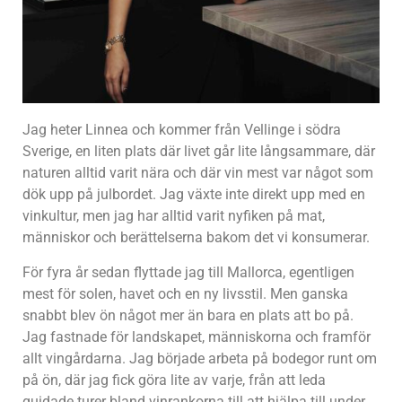
Jag heter Linnea och kommer från Vellinge i södra
Sverige, en liten plats där livet går lite långsammare, där
naturen alltid varit nära och där vin mest var något som
dök upp på julbordet. Jag växte inte direkt upp med en
vinkultur, men jag har alltid varit nyfiken på mat,
människor och berättelserna bakom det vi konsumerar.
För fyra år sedan flyttade jag till Mallorca, egentligen
mest för solen, havet och en ny livsstil. Men ganska
snabbt blev ön något mer än bara en plats att bo på.
Jag fastnade för landskapet, människorna och framför
allt vingårdarna. Jag började arbeta på bodegor runt om
på ön, där jag fick göra lite av varje, från att leda
guidade turer bland vinrankorna till att hjälpa till under