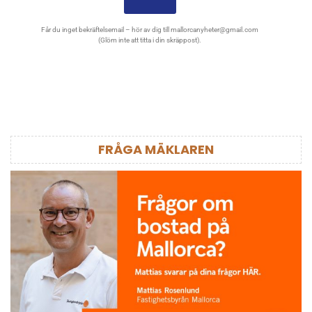
Får du inget bekräftelsemail – hör av dig till
mallorcanyheter@gmail.com
(Glöm inte att titta i din skräppost).
FRÅGA MÄKLAREN