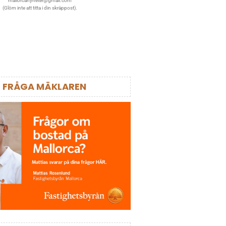
mallorcanyheter@gmail.com
(Glöm inte att titta i din skräppost).
FRÅGA MÄKLAREN