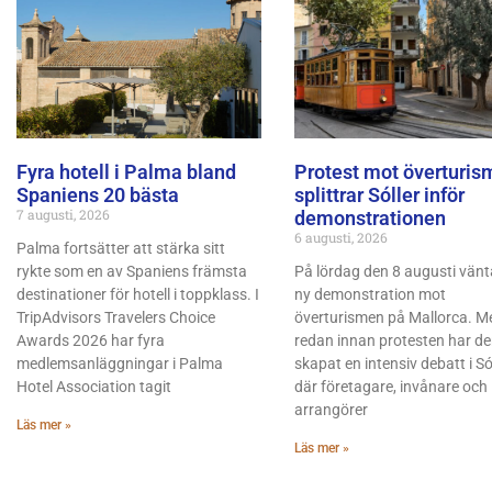
Fyra hotell i Palma bland
Protest mot överturis
Spaniens 20 bästa
splittrar Sóller inför
7 augusti, 2026
demonstrationen
6 augusti, 2026
Palma fortsätter att stärka sitt
rykte som en av Spaniens främsta
På lördag den 8 augusti vänt
destinationer för hotell i toppklass. I
ny demonstration mot
TripAdvisors Travelers Choice
överturismen på Mallorca. M
Awards 2026 har fyra
redan innan protesten har d
medlemsanläggningar i Palma
skapat en intensiv debatt i Sól
Hotel Association tagit
där företagare, invånare och
arrangörer
Läs mer »
Läs mer »