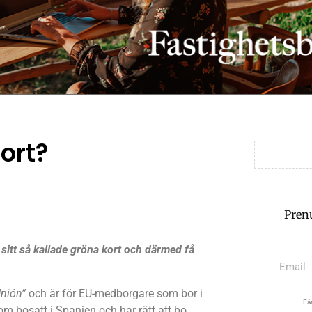
Kort?
Pren
a sitt så kallade gröna kort och därmed få
Unión”
och är för EU-medborgare som bor i
Får
m bosatt i Spanien och har rätt att bo