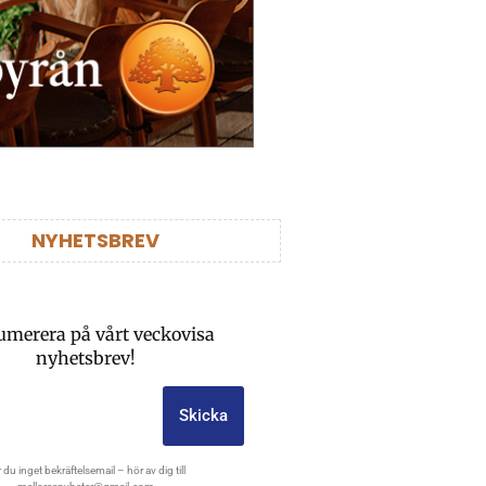
NYHETSBREV
umerera på vårt veckovisa
nyhetsbrev!
Skicka
 du inget bekräftelsemail – hör av dig till