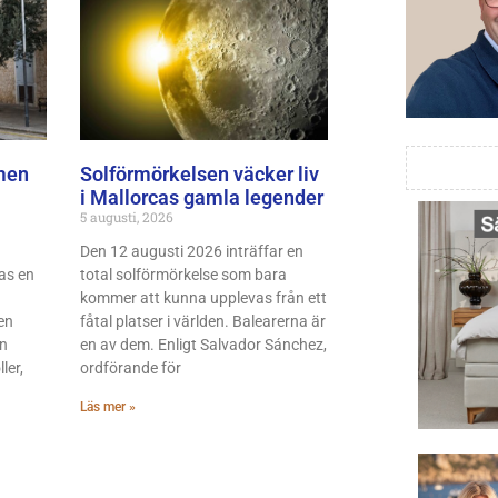
men
Solförmörkelsen väcker liv
i Mallorcas gamla legender
5 augusti, 2026
Den 12 augusti 2026 inträffar en
as en
total solförmörkelse som bara
kommer att kunna upplevas från ett
en
fåtal platser i världen. Balearerna är
en
en av dem. Enligt Salvador Sánchez,
ler,
ordförande för
Läs mer »