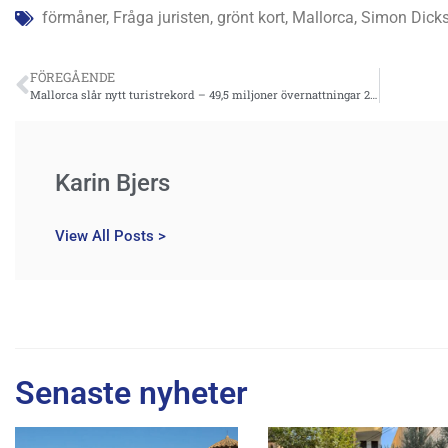
förmåner
,
Fråga juristen
,
grönt kort
,
Mallorca
,
Simon Dick
FÖREGÅENDE
Mallorca slår nytt turistrekord – 49,5 miljoner övernattningar 2025
Karin Bjers
View All Posts >
Senaste nyheter