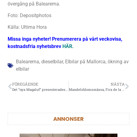
övergång på Balearerna.
Foto: Depositphotos
Källa: Ultima Hora
Missa inga nyheter!
Prenumerera på vårt veckovisa,
kostnadsfria nyhetsbrev
HÄR
.
Balearerna
,
dieselbilar
,
Elbilar på Mallorca
,
ökning av
elbilar
FÖREGÅENDE
NÄSTA
Det ”nya Magaluf” presenterades på turistmässan i Madrid
Mandelsblomsmässa, Fira de la Flor i Son Servera
ANNONSER