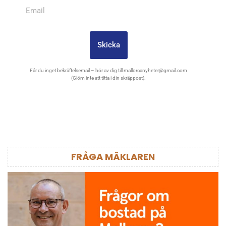
Skicka
Får du inget bekräftelsemail – hör av dig till
mallorcanyheter@gmail.com
(Glöm inte att titta i din skräppost).
FRÅGA MÄKLAREN