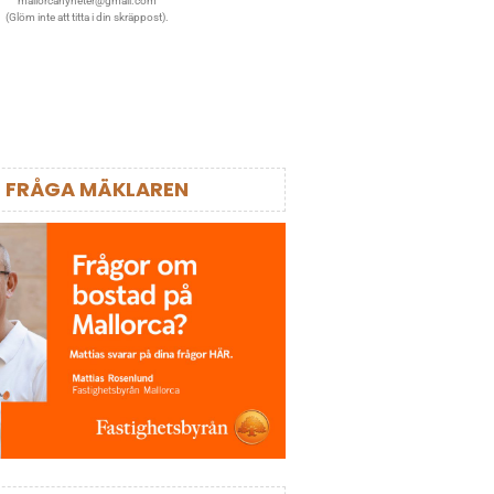
mallorcanyheter@gmail.com
(Glöm inte att titta i din skräppost).
FRÅGA MÄKLAREN