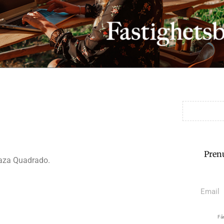
Pren
Plaza Quadrado.
Får