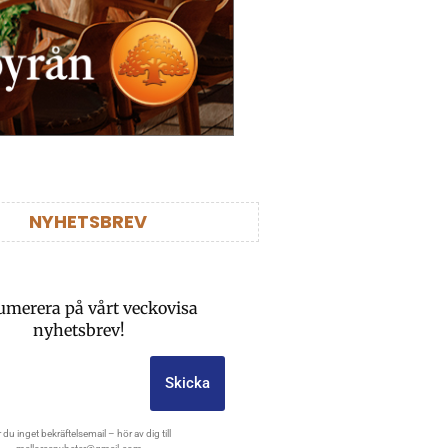
NYHETSBREV
umerera på vårt veckovisa
nyhetsbrev!
Skicka
 du inget bekräftelsemail – hör av dig till