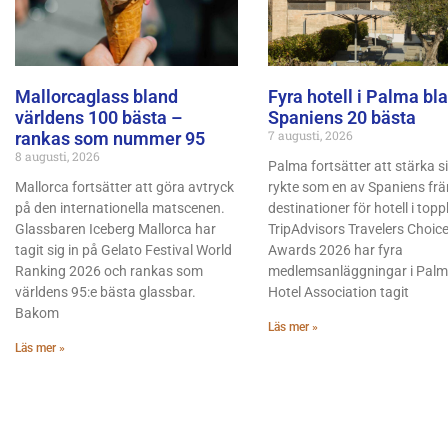
Mallorcaglass bland
Fyra hotell i Palma bl
världens 100 bästa –
Spaniens 20 bästa
7 augusti, 2026
rankas som nummer 95
8 augusti, 2026
Palma fortsätter att stärka si
Mallorca fortsätter att göra avtryck
rykte som en av Spaniens fr
på den internationella matscenen.
destinationer för hotell i topp
Glassbaren Iceberg Mallorca har
TripAdvisors Travelers Choic
tagit sig in på Gelato Festival World
Awards 2026 har fyra
Ranking 2026 och rankas som
medlemsanläggningar i Pal
världens 95:e bästa glassbar.
Hotel Association tagit
Bakom
Läs mer »
Läs mer »