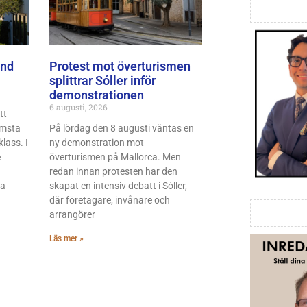
and
Protest mot överturismen
splittrar Sóller inför
demonstrationen
6 augusti, 2026
tt
ämsta
På lördag den 8 augusti väntas en
klass. I
ny demonstration mot
e
överturismen på Mallorca. Men
redan innan protesten har den
ma
skapat en intensiv debatt i Sóller,
där företagare, invånare och
arrangörer
Läs mer »