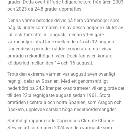
grader. Detta överträffade tidigare rekord från åren 2003
och 2023 då 24,8 grader uppmättes.
Denna värme berodde delvis på flera värmeböljor som
pågick under sommaren. En av dessa började i slutet av
juli och fortsatte in i augusti, medan ytterligare
värmeböljor inträffade mellan den 4 och 12 augusti.
Under dessa perioder nådde temperaturerna i vissa
områden rekordhöga nivåer. Dock fanns en kortare
köldperiod mellan den 14 och 16 augusti.
Trots den extrema värmen var augusti även ovanligt
regnig i delar av Spanien. Med ett genomsnittligt
nederbörd på 24,2 liter per kvadratmeter, vilket gjorde det
till den 22:a regnigaste augusti sedan 1961. Stora
områden i centrala och norra Spanien, som Aragon och
Baskien, upplevde särskilt höga nederbördsmängder
Samtidigt rapporterade Copernicus Climate Change
Service att sommaren 2024 var den varmaste som