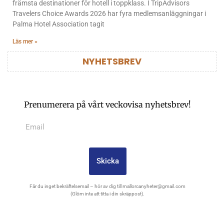
främsta destinationer för hotell i toppklass. I TripAdvisors
Travelers Choice Awards 2026 har fyra medlemsanläggningar i
Palma Hotel Association tagit
Läs mer »
NYHETSBREV
Prenumerera på vårt veckovisa nyhetsbrev!
Skicka
Får du inget bekräftelsemail – hör av dig till
mallorcanyheter@gmail.com
(Glöm inte att titta i din skräppost).