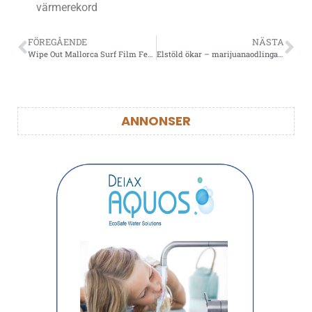
värmerekord
FÖREGÅENDE
NÄSTA
Wipe Out Mallorca Surf Film Festival i Port Adriano
Elstöld ökar – marijuanaodlingar bakom bedrägerierna
ANNONSER