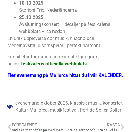
18.10.2025
Storioni Trio, Nederländerna
25.10.2025
Avslutningskonsert – detaljer på festivalens
webbplats – se nedan
En unik upplevelse där musik, historia och
Medelhavsmiljö samspelar i perfekt harmoni.
För biljettinformation och komplett program,
besök
festivalens officiella webbplats
.
Fler evenemang på Mallorca hittar du i vår
KALENDER.
evenemang oktober 2025
,
klassisk musik
,
konserter
,
Kultur
,
Mallorca
,
musikfestival
,
Port de Sóller
,
Soller
FÖREGÅENDE
NÄSTA
Vad ska man tänka på med matta under matbordet?
Fira de Tardor och Fira del Vi i Consell – höst- och vinmässa