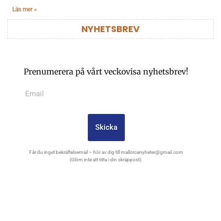
Läs mer »
NYHETSBREV
Prenumerera på vårt veckovisa nyhetsbrev!
Skicka
Får du inget bekräftelsemail – hör av dig till
mallorcanyheter@gmail.com
(Glöm inte att titta i din skräppost).