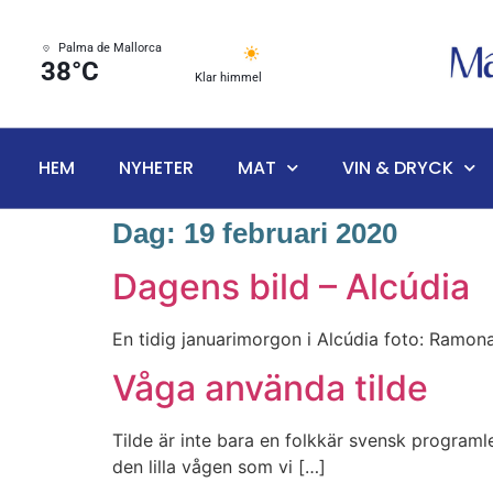
Palma de Mallorca
38°C
Klar himmel
HEM
NYHETER
MAT
VIN & DRYCK
Dag:
19 februari 2020
Dagens bild – Alcúdia
En tidig januarimorgon i Alcúdia foto: Ramo
Våga använda tilde
Tilde är inte bara en folkkär svensk programl
den lilla vågen som vi […]