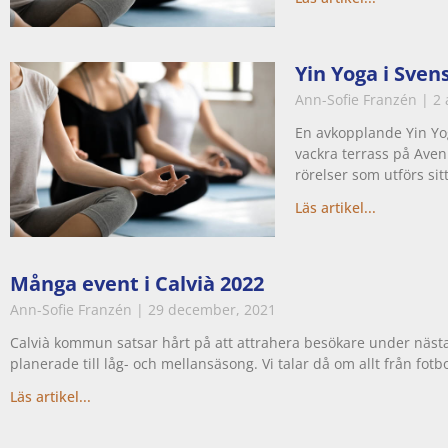
Yin Yoga i Sven
Ann-Sofie Franzén
2 
En avkopplande Yin Yo
vackra terrass på Aven
rörelser som utförs si
Läs artikel...
Många event i Calvià 2022
Ann-Sofie Franzén
29 december, 2021
Calvià kommun satsar hårt på att attrahera besökare under nästa 
planerade till låg- och mellansäsong. Vi talar då om allt från fotbol
Läs artikel...