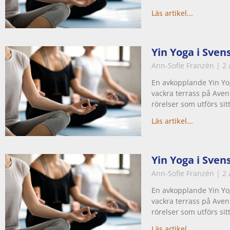
Läs artikel...
Yin Yoga i Sven
Ann-Sofie Franzén
2 
En avkopplande Yin Yo
vackra terrass på Aven
rörelser som utförs si
Läs artikel...
Yin Yoga i Sven
Ann-Sofie Franzén
2 
En avkopplande Yin Yo
vackra terrass på Aven
rörelser som utförs si
Läs artikel...