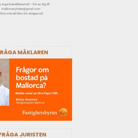
 inget bekräftelsemail – hör av dig till
mallorcanyheter@gmail.com
Glöm inte att titta i din skräppost).
FRÅGA MÄKLAREN
FRÅGA JURISTEN