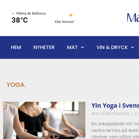
Palma de Mallorca
38°C
Klar himmel
HEM
NYHETER
MAT
VIN & DRYCK
YOGA.
Yin Yoga i Sven
Ann-Sofie Franzén
2 
En avkopplande Yin Yo
vackra terrass på Aven
rörelser som utförs si