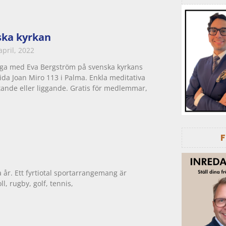
ska kyrkan
april, 2022
ga med Eva Bergström på svenska kyrkans
ida Joan Miro 113 i Palma. Enkla meditativa
ttande eller liggande. Gratis för medlemmar,
år. Ett fyrtiotal sportarrangemang är
l, rugby, golf, tennis,