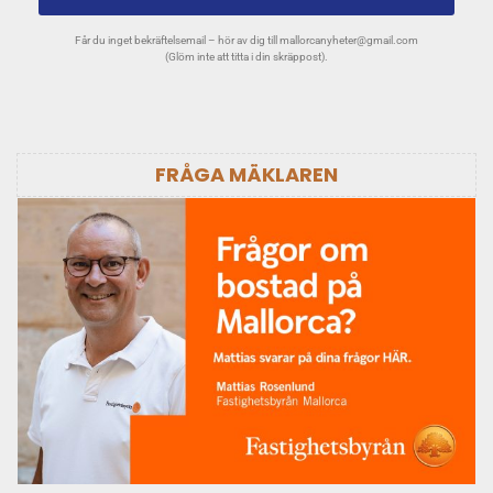
Får du inget bekräftelsemail – hör av dig till
mallorcanyheter@gmail.com
(Glöm inte att titta i din skräppost).
FRÅGA MÄKLAREN