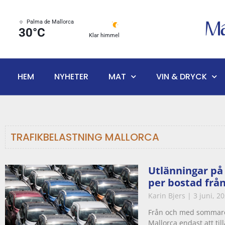
Palma de Mallorca
30°C
Klar himmel
HEM
NYHETER
MAT
VIN & DRYCK
TRAFIKBELASTNING MALLORCA
Utlänningar på 
per bostad från
Karin Bjers
3 juni, 2
Från och med sommare
Mallorca endast att til