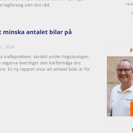
et lagförslag som öns råd,
Får du
(
t minska antalet bilar på
r, 2024
ora trafikproblem, särskilt under högsäsongen,
 vägarna överstiger den bärförmåga öns
ra. En ny rapport visar att antalet bilar är för