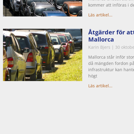
kommer att införas i d
Läs artikel...
Åtgärder för at
Mallorca
Karin Bjers
30 oktobe
Mallorca står inför st
då mängden fordon på
infrastruktur kan hante
högt
Läs artikel...