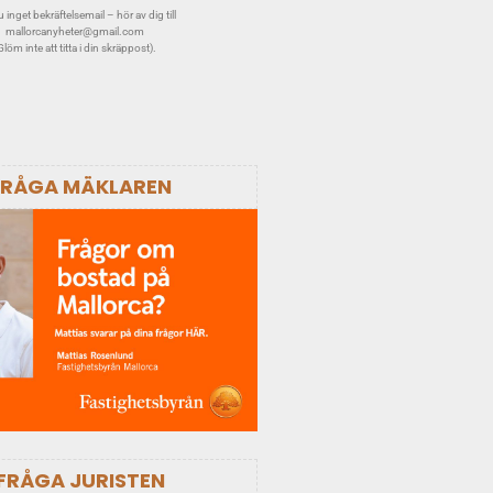
 inget bekräftelsemail – hör av dig till
mallorcanyheter@gmail.com
Glöm inte att titta i din skräppost).
FRÅGA MÄKLAREN
FRÅGA JURISTEN