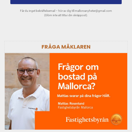
Får du inget bekräftelsemail – hör av dig till
mallorcanyheter@gmail.com
(Glöm inte att titta i din skräppost).
FRÅGA MÄKLAREN