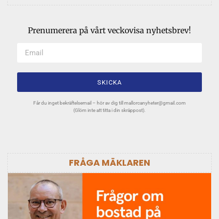
Prenumerera på vårt veckovisa nyhetsbrev!
SKICKA
Får du inget bekräftelsemail – hör av dig till
mallorcanyheter@gmail.com
(Glöm inte att titta i din skräppost).
FRÅGA MÄKLAREN