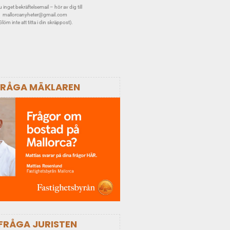
 inget bekräftelsemail – hör av dig till
mallorcanyheter@gmail.com
Glöm inte att titta i din skräppost).
FRÅGA MÄKLAREN
FRÅGA JURISTEN