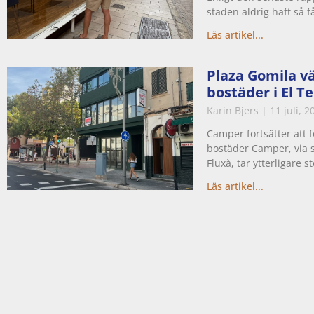
staden aldrig haft så f
Läs artikel...
Plaza Gomila vä
bostäder i El T
Karin Bjers
11 juli, 2
Camper fortsätter att 
bostäder Camper, via s
Fluxà, tar ytterligare s
Läs artikel...