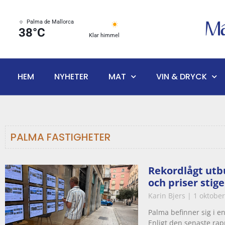
Palma de Mallorca
38°C
Klar himmel
HEM
NYHETER
MAT
VIN & DRYCK
PALMA FASTIGHETER
Rekordlågt utb
och priser stige
Karin Bjers
1 oktober
Palma befinner sig i e
Enligt den senaste rap