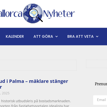
KALENDER
ATT GÖRA
BRA ATT VETA
ud i Palma – mäklare stänger
Prenum
r
, 2025
n historisk utbudskris på bostadsmarknaden.
porten från fastighetsportalen Idealista har