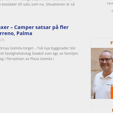
å bostäder till salu som nu. Situationen är så
Får du
(
xer – Camper satsar på fler
erreno, Palma
025
förnya Gomila-torget – Två nya byggnader blir
itt fastighetsbolag Doakid som ägs av familjen
teg i förnyelsen av Plaza Gomila i