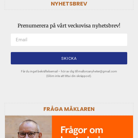
NYHETSBREV
Prenumerera på vårt veckovisa nyhetsbrev!
SKICKA
Får du inget bekräftelsemail – hör av dig till
mallorcanyheter@gmail.com
(Glöm inte att titta i din skräppost).
FRÅGA MÄKLAREN