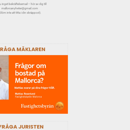
 inget bekräftelsemail – hör av dig till
mallorcanyheter@gmail.com
Glöm inte att titta i din skräppost).
FRÅGA MÄKLAREN
FRÅGA JURISTEN