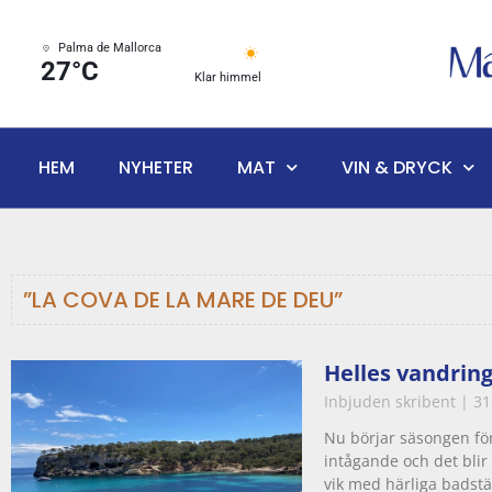
Palma de Mallorca
27°C
Klar himmel
HEM
NYHETER
MAT
VIN & DRYCK
”LA COVA DE LA MARE DE DEU”
Helles vandring
Inbjuden skribent
31
Nu börjar säsongen fö
intågande och det blir 
vik med härliga badstä