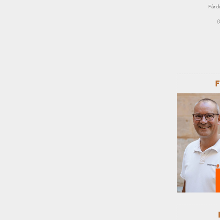
Får du
(