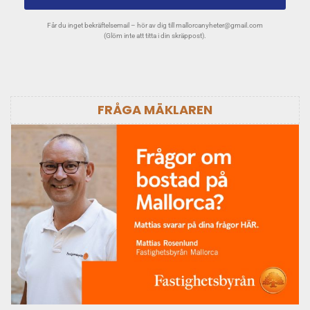
Får du inget bekräftelsemail – hör av dig till
mallorcanyheter@gmail.com
(Glöm inte att titta i din skräppost).
FRÅGA MÄKLAREN