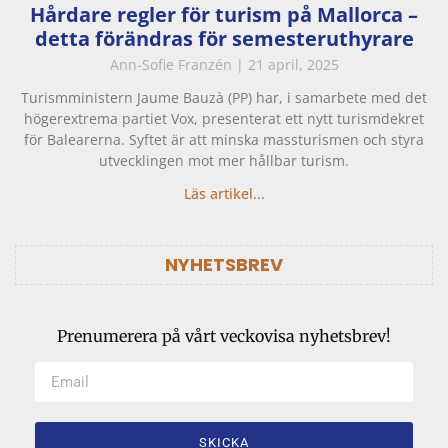
Hårdare regler för turism på Mallorca –
detta förändras för semesteruthyrare
Ann-Sofie Franzén
21 april, 2025
Turismministern Jaume Bauzà (PP) har, i samarbete med det
högerextrema partiet Vox, presenterat ett nytt turismdekret
för Balearerna. Syftet är att minska massturismen och styra
utvecklingen mot mer hållbar turism.
Läs artikel...
NYHETSBREV
Prenumerera på vårt veckovisa nyhetsbrev!
SKICKA