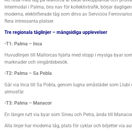
Intermodal i Palma, öns nav för kollektivtrafik, börjar daglige
moderna, elektrifierade tåg som drivs av Servicios Ferroviari
flera intressanta platser.
Tre regionala tåglinjer – mångsidiga upplevelser
•
T1: Palma – Inca
Huvudlinjen till Mallorcas hjärta med stopp i mysiga byar so
marknader och vingårdsbesök.
•
T2: Palma – Sa Pobla
Går via Inca till Sa Pobla, genom lugna småstäder som Llubí o
atmosfär.
•
T3: Palma – Manacor
En längre rutt via byar som Sineu och Petra, ända till Mana
Alla linjer har moderna tåg, plats för cyklar och biljetter via a