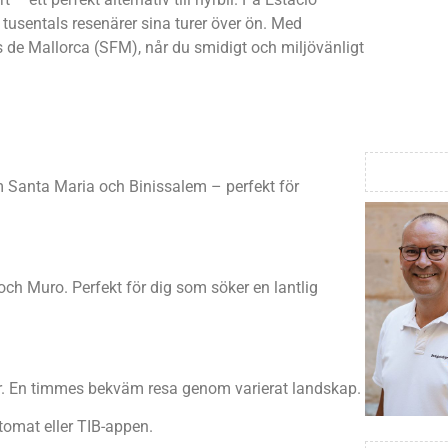
n tusentals resenärer sina turer över ön. Med
os de Mallorca (SFM), når du smidigt och miljövänligt
m Santa Maria och Binissalem – perfekt för
ch Muro. Perfekt för dig som söker en lantlig
cor. En timmes bekväm resa genom varierat landskap.
utomat eller TIB-appen.