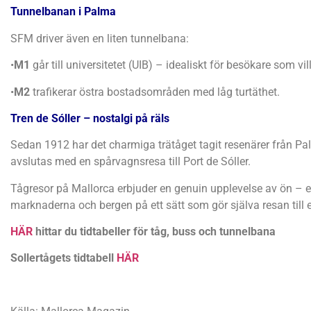
Tunnelbanan i Palma
SFM driver även en liten tunnelbana:
•
M1
går till universitetet (UIB) – idealiskt för besökare som v
•
M2
trafikerar östra bostadsområden med låg turtäthet.
Tren de Sóller – nostalgi på räls
Sedan 1912 har det charmiga trätåget tagit resenärer från Palm
avslutas med en spårvagnsresa till Port de Sóller.
Tågresor på Mallorca erbjuder en genuin upplevelse av ön – e
marknaderna och bergen på ett sätt som gör själva resan till e
HÄR
hittar du tidtabeller för tåg, buss och tunnelbana
Sollertågets tidtabell
HÄR