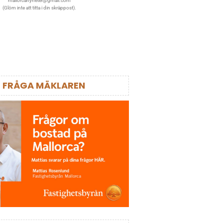
mallorcanyheter@gmail.com
(Glöm inte att titta i din skräppost).
FRÅGA MÄKLAREN