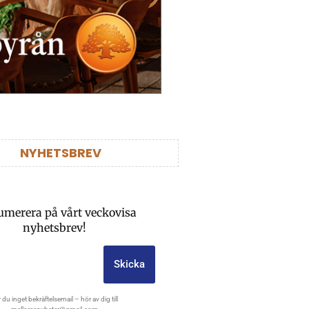
NYHETSBREV
umerera på vårt veckovisa
nyhetsbrev!
Skicka
 du inget bekräftelsemail – hör av dig till