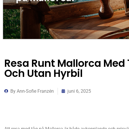
Resa Runt Mallorca Med Tå
Och Utan Hyrbil
By
Ann-Sofie Franzén
juni 6, 2025
Att resa med tåg på Mallorca är både avkopplande och prisvärt –