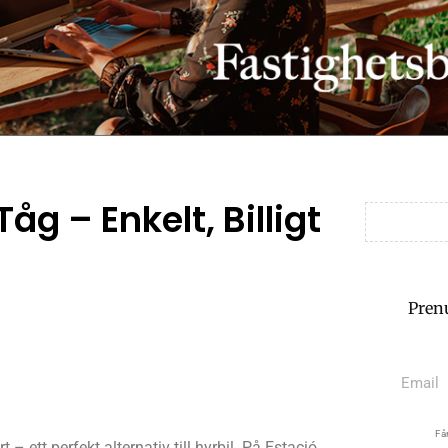
g – Enkelt, Billigt
Pren
Får
 ett perfekt alternativ till hyrbil. På Estació