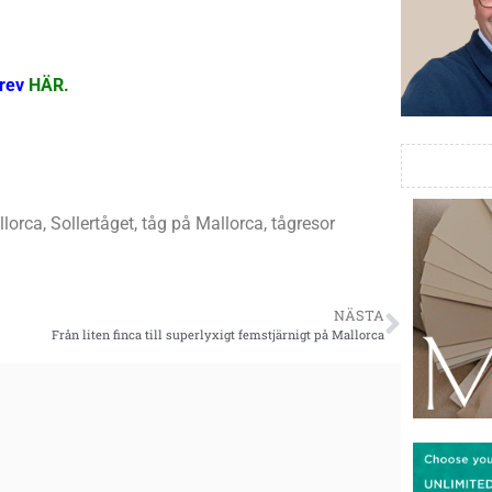
brev
HÄR
.
llorca
,
Sollertåget
,
tåg på Mallorca
,
tågresor
NÄSTA
Från liten finca till superlyxigt femstjärnigt på Mallorca