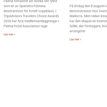
Palma fortsätter att stärka sitt rykte
som en av Spaniens främsta
På lördag den 8 augusti 
destinationer för hotell i toppklass. I
demonstration mot övert
TripAdvisors Travelers Choice Awards
Mallorca. Men redan inna
2026 har fyra medlemsanläggningar i
har den skapat en intensi
Palma Hotel Association tagit
Sóller, där företagare, in
arrangörer
Läs mer »
Läs mer »