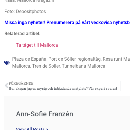
Källa: Mallorca Magazin
Foto: Depositphotos
Missa inga nyheter! Prenumerera på vårt veckovisa nyhets
Relaterad artikel:
Ta tåget till Mallorca
Plaza de España
,
Port de Sóller
,
regionaltåg
,
Resa runt Ma
Mallorca
,
Tren de Soller
,
Tunnelbana Mallorca
FÖREGÅENDE
Hur skapar jag en mysig och inbjudande matplats? Vår expert svarar!
Ann-Sofie Franzén
View All Posts >