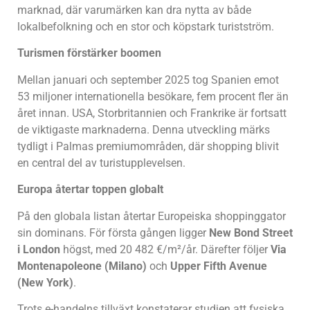
marknad, där varumärken kan dra nytta av både
lokalbefolkning och en stor och köpstark turistström.
Turismen förstärker boomen
Mellan januari och september 2025 tog Spanien emot
53 miljoner internationella besökare, fem procent fler än
året innan. USA, Storbritannien och Frankrike är fortsatt
de viktigaste marknaderna. Denna utveckling märks
tydligt i Palmas premiumområden, där shopping blivit
en central del av turistupplevelsen.
Europa återtar toppen globalt
På den globala listan återtar Europeiska shoppinggator
sin dominans. För första gången ligger
New Bond Street
i London
högst, med 20 482 €/m²/år. Därefter följer
Via
Montenapoleone (Milano)
och
Upper Fifth Avenue
(New York)
.
Trots e-handelns tillväxt konstaterar studien att fysiska