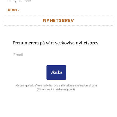
det nya namnet
Läs mer »
NYHETSBREV
Prenumerera på vårt veckovisa nyhetsbrev!
Skicka
Får du inget bekräftelsemail – hör av dig till
mallorcanyheter@gmail.com
(Glöm inte att titta i din skräppost).