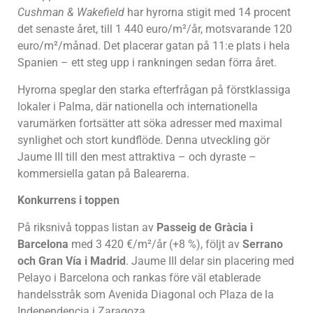
Cushman & Wakefield
har hyrorna stigit med 14 procent
det senaste året, till 1 440 euro/m²/år, motsvarande 120
euro/m²/månad. Det placerar gatan på 11:e plats i hela
Spanien – ett steg upp i rankningen sedan förra året.
Hyrorna speglar den starka efterfrågan på förstklassiga
lokaler i Palma, där nationella och internationella
varumärken fortsätter att söka adresser med maximal
synlighet och stort kundflöde. Denna utveckling gör
Jaume III till den mest attraktiva – och dyraste –
kommersiella gatan på Balearerna.
Konkurrens i toppen
På riksnivå toppas listan av
Passeig de Gràcia i
Barcelona
med 3 420 €/m²/år (+8 %), följt av
Serrano
och Gran Vía i Madrid
. Jaume III delar sin placering med
Pelayo i Barcelona och rankas före väl etablerade
handelsstråk som Avenida Diagonal och Plaza de la
Independencia i Zaragoza.