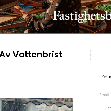
Av Vattenbrist
Pren
Får