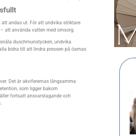
fullt
 att andas ut. För att undvika striktare
r – att använda vatten med omsorg.
ensnåla duschmunstycken, undvika
la bidra till att lindra pressen på öarnas
 över. Det är akviferernas långsamma
etention, som ligger bakom
gäller fortsatt ansvarstagande och
.