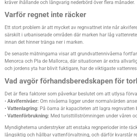
kräver ihållande och långvarig nederbörd över flera månader.
Varför regnet inte räcker
Ett stort problem är att mycket av regnvattnet inte når akviferer
särskilt i urbaniserade områden där marken har låg vattenreten
innan det hinner tränga ner i marken.
De senaste mätningarna visar att grundvattennivåerna fortfara
Menorca och Pla de Mallorca, där situationen är extra allvarlig
och jordens yta har blivit fuktigare, har de viktigaste vattenr
Vad avgör förhandsberedskapen för tor
Det är flera faktorer som påverkar beslutet om att utlysa förva
•
Akvifernivåer:
Om nivåerna ligger under normalvärden anses 
•
Vattenlagring:
På öarna är kapaciteten att lagra regnvatten
•
Vattenförbrukning:
Med turisttillströmningen under våren o
Myndigheterna understryker att enstaka regnperioder inte räck
långsiktig och hållbar vattenförvaltning, och därför kvarstå