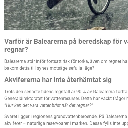
Varför är Balearerna på beredskap för va
regnar?
Balearerna står inför fortsatt risk för torka, även om regnet har
bakom detta till synes motsägelsefulla läge?
Akvifererna har inte återhämtat sig
Trots den senaste tidens regnfall är 90 % av Balearerna fortfa
Generaldirektoratet för vattenresurser. Detta har väckt frågo
”Hur kan det vara vattenbrist när det regnar?”
Svaret ligger i regionens grundvattenberoende. På Balearerna
akviferer – naturliga reservoarer i marken. Dessa fylls inte up