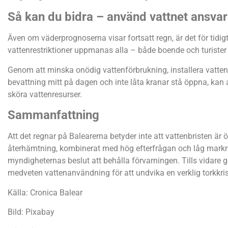
Så kan du bidra – använd vattnet ansvars
Även om väderprognoserna visar fortsatt regn, är det för tidigt
vattenrestriktioner uppmanas alla – både boende och turiste
Genom att minska onödig vattenförbrukning, installera vatt
bevattning mitt på dagen och inte låta kranar stå öppna, kan al
sköra vattenresurser.
Sammanfattning
Att det regnar på Balearerna betyder inte att vattenbristen är
återhämtning, kombinerat med hög efterfrågan och låg markr
myndigheternas beslut att behålla förvarningen. Tills vidare 
medveten vattenanvändning för att undvika en verklig torkkris
Källa: Cronica Balear
Bild: Pixabay