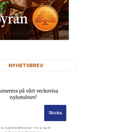
NYHETSBREV
umerera på vårt veckovisa
nyhetsbrev!
Skicka
 du inget bekräftelsemail – hör av dig till