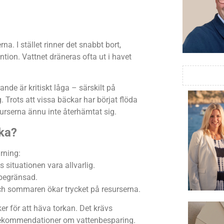
na. I stället rinner det snabbt bort,
tion. Vattnet dräneras ofta ut i havet
nde är kritiskt låga – särskilt på
. Trots att vissa bäckar har börjat flöda
esurserna ännu inte återhämtat sig.
ka?
rning:
situationen vara allvarlig.
 begränsad.
ch sommaren ökar trycket på resurserna.
er för att häva torkan. Det krävs
r rekommendationer om vattenbesparing.