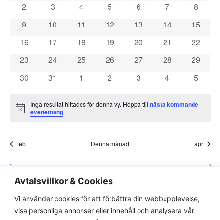
View
0 evenemang
0 evenemang
0 evenemang
0 evenemang
0 evenemang
0 evenemang
0 even
2
3
4
5
6
7
8
Evenemang
Navig
0 evenemang
0 evenemang
0 evenemang
0 evenemang
0 evenemang
0 evenemang
0 even
9
10
11
12
13
14
15
0 evenemang
0 evenemang
0 evenemang
0 evenemang
0 evenemang
0 evenemang
0 even
16
17
18
19
20
21
22
0 evenemang
0 evenemang
0 evenemang
0 evenemang
0 evenemang
0 evenemang
0 even
23
24
25
26
27
28
29
0 evenemang
0 evenemang
0 evenemang
0 evenemang
0 evenemang
0 evenemang
0 even
30
31
1
2
3
4
5
Inga resultat hittades för denna vy. Hoppa till
nästa kommande
Notis
evenemang
.
feb
Denna månad
apr
Prenumerera på kalender
Avtalsvillkor & Cookies
Vi använder cookies för att förbättra din webbupplevelse,
visa personliga annonser eller innehåll och analysera vår