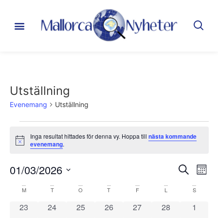
Utställning
Evenemang
Utställning
Inga resultat hittades för denna vy. Hoppa till
nästa kommande
Notis
evenemang
.
Even
Ev
01/03/2026
Sök
Måna
Välj
vy
Sear
datum.
Kalender
M
T
O
T
F
L
S
and
0 evenemang
0 evenemang
0 evenemang
0 evenemang
0 evenemang
0 evenemang
0 even
23
24
25
26
27
28
1
av